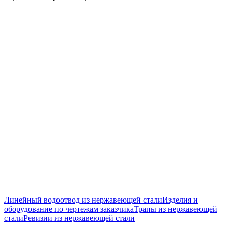
Линейный водоотвод из нержавеющей стали
Изделия и
оборудование по чертежам заказчика
Трапы из нержавеющей
стали
Ревизии из нержавеющей стали