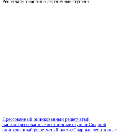
Решетчатый настил и лестничные ступени
Прессованный оцинкованный решетчатый
настил
Прессованные лестничные ступени
Сварной
оцинкованный решетчатый настил
Сварные лестничные