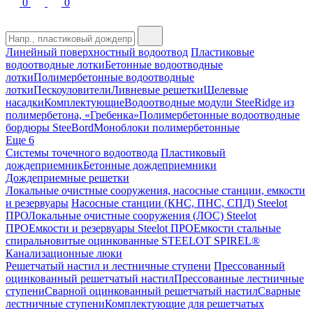
0
0
Линейный поверхностный водоотвод
Пластиковые
водоотводные лотки
Бетонные водоотводные
лотки
Полимербетонные водоотводные
лотки
Пескоуловители
Ливневые решетки
Щелевые
насадки
Комплектующие
Водоотводные модули SteeRidge из
полимербетона, «Гребенка»
Полимербетонные водоотводные
бордюры SteeBord
Моноблоки полимербетонные
Еще 6
Системы точечного водоотвода
Пластиковый
дождеприемник
Бетонные дождеприемники
Дождеприемные решетки
Локальные очистные сооружения, насосные станции, емкости
и резервуары
Насосные станции (КНС, ПНС, СПД) Steelot
ПРО
Локальные очистные сооружения (ЛОС) Steelot
ПРО
Емкости и резервуары Steelot ПРО
Емкости стальные
спиральновитые оцинкованные STEELOT SPIREL®
Канализационные люки
Решетчатый настил и лестничные ступени
Прессованный
оцинкованный решетчатый настил
Прессованные лестничные
ступени
Сварной оцинкованный решетчатый настил
Сварные
лестничные ступени
Комплектующие для решетчатых