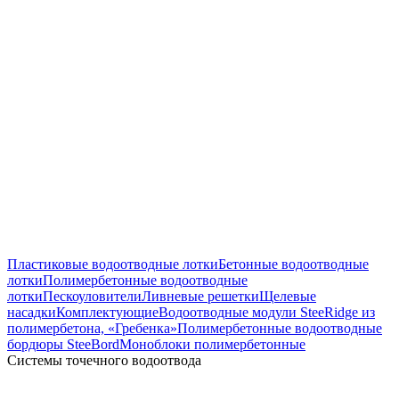
Пластиковые водоотводные лотки
Бетонные водоотводные
лотки
Полимербетонные водоотводные
лотки
Пескоуловители
Ливневые решетки
Щелевые
насадки
Комплектующие
Водоотводные модули SteeRidge из
полимербетона, «Гребенка»
Полимербетонные водоотводные
бордюры SteeBord
Моноблоки полимербетонные
Системы точечного водоотвода