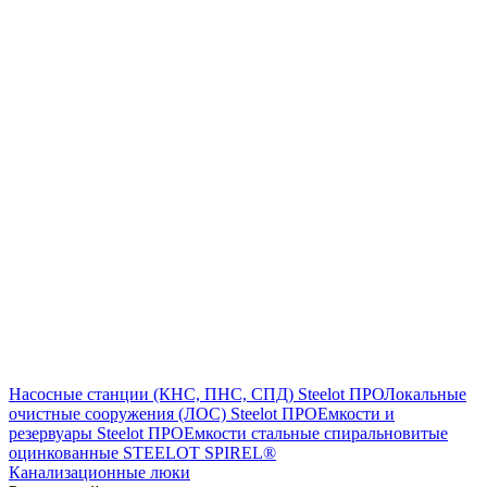
Насосные станции (КНС, ПНС, СПД) Steelot ПРО
Локальные
очистные сооружения (ЛОС) Steelot ПРО
Емкости и
резервуары Steelot ПРО
Емкости стальные спиральновитые
оцинкованные STEELOT SPIREL®
Канализационные люки