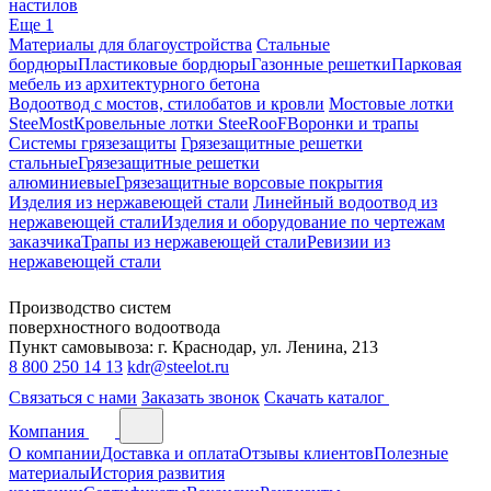
настилов
Еще 1
Материалы для благоустройства
Стальные
бордюры
Пластиковые бордюры
Газонные решетки
Парковая
мебель из архитектурного бетона
Водоотвод с мостов, стилобатов и кровли
Мостовые лотки
SteeMost
Кровельные лотки SteeRooF
Воронки и трапы
Системы грязезащиты
Грязезащитные решетки
стальные
Грязезащитные решетки
алюминиевые
Грязезащитные ворсовые покрытия
Изделия из нержавеющей стали
Линейный водоотвод из
нержавеющей стали
Изделия и оборудование по чертежам
заказчика
Трапы из нержавеющей стали
Ревизии из
нержавеющей стали
Производство систем
поверхностного водоотвода
Пункт самовывоза: г. Краснодар, ул. Ленина, 213
8 800 250 14 13
kdr@steelot.ru
Связаться с нами
Заказать звонок
Скачать каталог
Компания
О компании
Доставка и оплата
Отзывы клиентов
Полезные
материалы
История развития