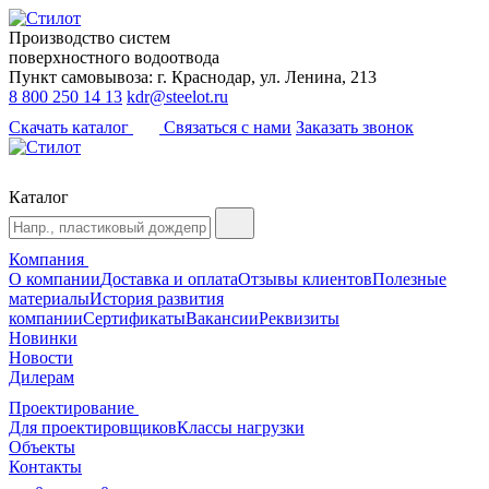
Производство систем
поверхностного водоотвода
Пункт самовывоза: г. Краснодар, ул. Ленина, 213
8 800 250 14 13
kdr@steelot.ru
Скачать каталог
Связаться с нами
Заказать звонок
Каталог
Компания
О компании
Доставка и оплата
Отзывы клиентов
Полезные
материалы
История развития
компании
Сертификаты
Вакансии
Реквизиты
Новинки
Новости
Дилерам
Проектирование
Для проектировщиков
Классы нагрузки
Объекты
Контакты