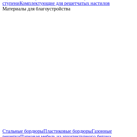
ступени
Комплектующие для решетчатых настилов
Материалы для благоустройства
Стальные бордюры
Пластиковые бордюры
Газонные
решетки
Парковая мебель из архитектурного бетона