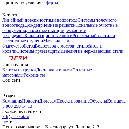
Принимаю условия
Оферты
Каталог
Линейный поверхностный водоотвод
Системы точечного
водоотвода
Дождеприемные решетки
Локальные очистные
сооружения, насосные станции, емкости и
резервуары
Канализационные люки
Решетчатый настил и
лестничные ступени
Материалы для
благоустройства
Водоотвод с мостов, стилобатов и
кровли
Системы грязезащиты
Изделия из нержавеющей стали
Информация
Классы нагрузки
Доставка и оплата
Полезные
материалы
Реквизиты
Cоц.сети
Разделы
Компания
Новости
Дилерам
Проектирование
Объекты
Контакты
8 800 250 14 13
Звонок бесплатный
kdr@steelot.ru
почта
Пункт самовывоза: г. Краснодар, ул. Ленина, 213