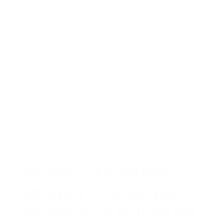
8 800 250 14 13
kdr@steelot.ru
0
0
Каталог
Главная
Каталог
Канализационные люки
Опорно-укрывной элемент ОУЭ-600 для смотровых
колодцев
ЛИНЕЙНЫЙ ПОВЕРХНОСТНЫЙ
ВОДООТВОД
Пластиковые водоотводные лотки
В наличии
Бетонные водоотводные лотки
Полимербетонные водоотводные лотки
ОПОРНО-УКРЫВНОЙ
Пескоуловители
ЭЛЕМЕНТ ОУЭ-600 ДЛЯ
Еще 6
СМОТРОВЫХ КОЛОДЦЕВ
СИСТЕМЫ ТОЧЕЧНОГО