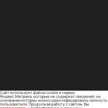
ПУНКТ САМОВЫВОЗА: Г. КРАСНОДАР, УЛ.
ЛЕНИНА, 213
пн-пт 9.00-18.00
Оставить заявку
Заказать звонок
Обратная связь
ОГРН 1187746169654
ИНН 9709024985
Политика конфиденциальности
Разработка сайта — Ridis
Сайт использует файлы cookie и сервис
Яндекс.Метрика, которые не содержат сведений, на
основании которых можно идентифицировать личность
пользователя. Продолжая работу с сайтом, Вы