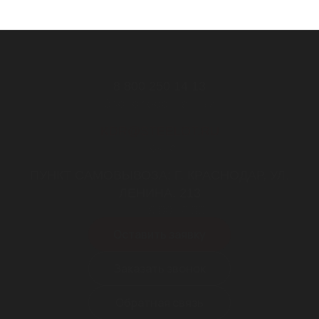
8 800 250 14 13
Звонок бесплатный
KDR@STEELOT.RU
почта
ПУНКТ САМОВЫВОЗА: Г. КРАСНОДАР, УЛ.
ЛЕНИНА, 213
пн-пт 9.00-18.00
Оставить заявку
Заказать звонок
Обратная связь