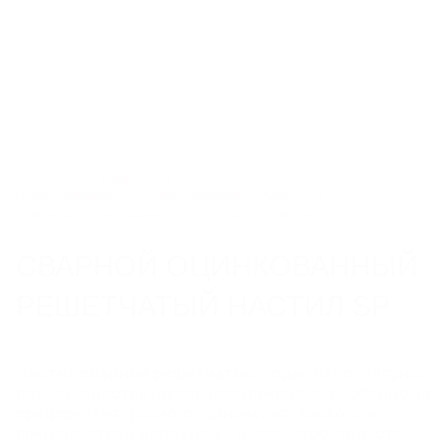
8 800 250 14 13
kdr@steelot.ru
0
0
Каталог
Главная
Каталог
Решетчатый настил и лестничные ступени
Сварной оцинкованный решетчатый настил
ЛИНЕЙНЫЙ ПОВЕРХНОСТНЫЙ
СВАРНОЙ ОЦИНКОВАННЫЙ
ВОДООТВОД
Пластиковые водоотводные лотки
РЕШЕТЧАТЫЙ НАСТИЛ SP
Бетонные водоотводные лотки
Полимербетонные водоотводные лотки
Пескоуловители
Настил сварной решетчатый
– один из популярных
Еще 6
разновидностей напольного покрытия, особенно на
предприятиях разного назначения. Также они
применяются в дорожном и жилом строительстве,
СИСТЕМЫ ТОЧЕЧНОГО