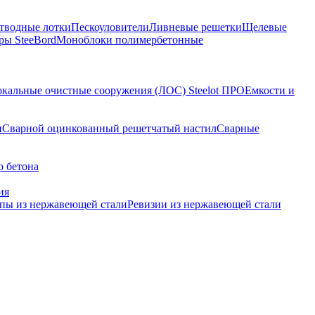
тводные лотки
Пескоуловители
Ливневые решетки
Щелевые
ы SteeBord
Моноблоки полимербетонные
кальные очистные сооружения (ЛОС) Steelot ПРО
Емкости и
и
Сварной оцинкованный решетчатый настил
Сварные
о бетона
ия
пы из нержавеющей стали
Ревизии из нержавеющей стали