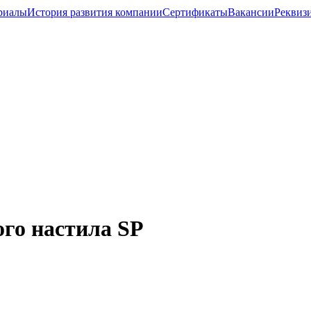
риалы
История развития компании
Сертификаты
Вакансии
Реквиз
ого настила SР