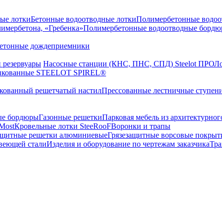
ые лотки
Бетонные водоотводные лотки
Полимербетонные водоо
лимербетона, «Гребенка»
Полимербетонные водоотводные бордюр
етонные дождеприемники
 резервуары
Насосные станции (КНС, ПНС, СПД) Steelot ПРО
Ло
цинкованные STEELOT SPIREL®
кованный решетчатый настил
Прессованные лестничные ступен
ые бордюры
Газонные решетки
Парковая мебель из архитектурног
Most
Кровельные лотки SteeRooF
Воронки и трапы
ащитные решетки алюминиевые
Грязезащитные ворсовые покрыт
веющей стали
Изделия и оборудование по чертежам заказчика
Тра