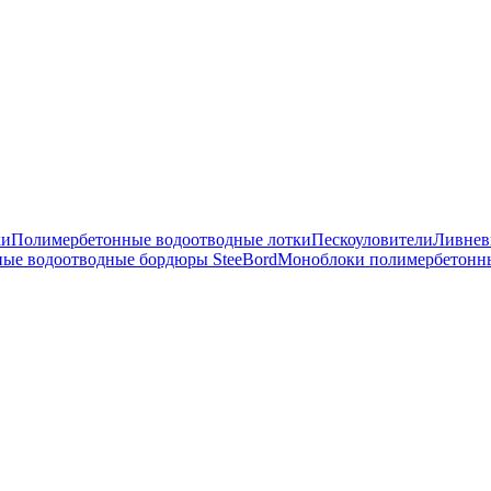
ки
Полимербетонные водоотводные лотки
Пескоуловители
Ливнев
ые водоотводные бордюры SteeBord
Моноблоки полимербетонн