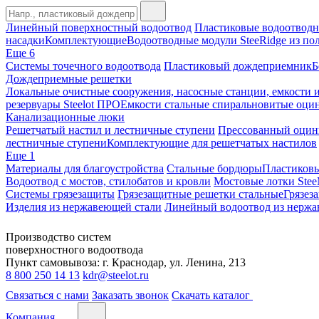
Линейный поверхностный водоотвод
Пластиковые водоотводн
насадки
Комплектующие
Водоотводные модули SteeRidge из по
Еще 6
Системы точечного водоотвода
Пластиковый дождеприемник
Б
Дождеприемные решетки
Локальные очистные сооружения, насосные станции, емкости и
резервуары Steelot ПРО
Емкости стальные спиральновитые о
Канализационные люки
Решетчатый настил и лестничные ступени
Прессованный оцин
лестничные ступени
Комплектующие для решетчатых настилов
Еще 1
Материалы для благоустройства
Стальные бордюры
Пластиков
Водоотвод с мостов, стилобатов и кровли
Мостовые лотки Stee
Системы грязезащиты
Грязезащитные решетки стальные
Грязез
Изделия из нержавеющей стали
Линейный водоотвод из нержа
Производство систем
поверхностного водоотвода
Пункт самовывоза: г. Краснодар, ул. Ленина, 213
8 800 250 14 13
kdr@steelot.ru
Связаться с нами
Заказать звонок
Скачать каталог
Компания