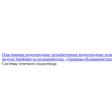
Пластиковые водоотводные лотки
Бетонные водоотводные лот
модули SteeRidge из полимербетона, «Гребенка»
Полимербетонн
Системы точечного водоотвода