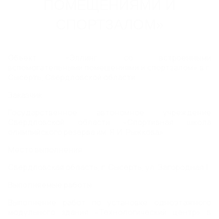
ПОМЕЩЕНИЯМИ И
ВОДООТВОДА
СПОРТЗАЛОМ»
Пластиковый дождеприемник
Бетонные дождеприемники
Объект: «Эллинг со встроенными
ДОЖДЕПРИЕМНЫЕ РЕШЕТКИ
вспомогательными помещениями и спортзалом» в г.
Сысерть, Свердловской области
ЛОКАЛЬНЫЕ ОЧИСТНЫЕ
Заказчик:
СООРУЖЕНИЯ, НАСОСНЫЕ
Государственное автономное учреждение
СТАНЦИИ, ЕМКОСТИ И
Свердловской области «Спортивная школа
олимпийского резерва им. Я.И. Рыжкова»
РЕЗЕРВУАРЫ
Насосные станции (КНС, ПНС, СПД) Steelot ПРО
Место выполнения:
Локальные очистные сооружения (ЛОС) Steelot
Свердловская область, г. Сысерть, ул. Загородная 1
ПРО
Емкости и резервуары Steelot ПРО
Выполняемые работы:
Емкости стальные спиральновитые оцинкованные
STEELOT SPIREL®
Выполнение работ по установке одноэтажного
модульного здания «Технологический центр» в