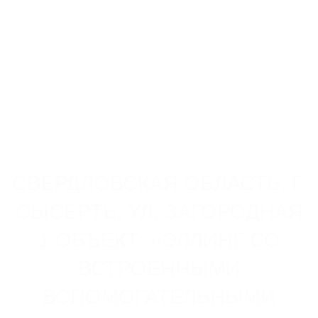
8 800 250 14 13
kdr@steelot.ru
0
0
Каталог
Главная
Объекты
Свердловская область, г. Сысерть, ул. Загородная 1
ЛИНЕЙНЫЙ ПОВЕРХНОСТНЫЙ
СВЕРДЛОВСКАЯ ОБЛАСТЬ, Г.
ВОДООТВОД
СЫСЕРТЬ, УЛ. ЗАГОРОДНАЯ
Пластиковые водоотводные лотки
Бетонные водоотводные лотки
1 ОБЪЕКТ: «ЭЛЛИНГ СО
Полимербетонные водоотводные лотки
Пескоуловители
ВСТРОЕННЫМИ
Еще 6
ВСПОМОГАТЕЛЬНЫМИ
СИСТЕМЫ ТОЧЕЧНОГО